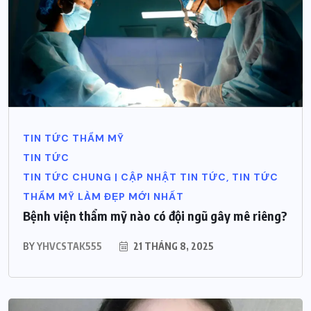
TIN TỨC THẨM MỸ
TIN TỨC
TIN TỨC CHUNG | CẬP NHẬT TIN TỨC, TIN TỨC
THẨM MỸ LÀM ĐẸP MỚI NHẤT
Bệnh viện thẩm mỹ nào có đội ngũ gây mê riêng?
BY
YHVCSTAK555
21 THÁNG 8, 2025