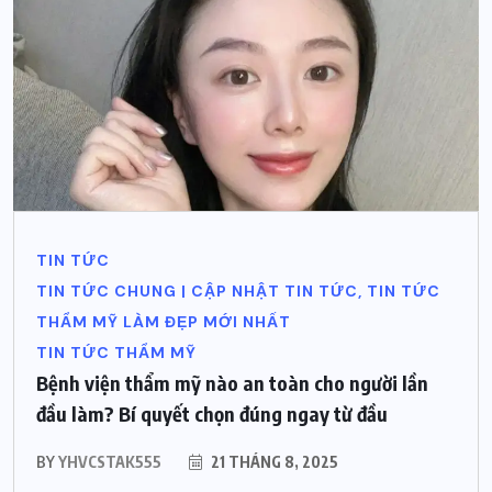
TIN TỨC
TIN TỨC CHUNG | CẬP NHẬT TIN TỨC, TIN TỨC
THẨM MỸ LÀM ĐẸP MỚI NHẤT
TIN TỨC THẨM MỸ
Bệnh viện thẩm mỹ nào an toàn cho người lần
đầu làm? Bí quyết chọn đúng ngay từ đầu
BY
YHVCSTAK555
21 THÁNG 8, 2025