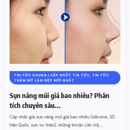
TIN TỨC CHUNG | CẬP NHẬT TIN TỨC, TIN TỨC
THẨM MỸ LÀM ĐẸP MỚI NHẤT
Sụn nâng mũi giá bao nhiêu? Phân
tích chuyên sâu...
Cập nhật giá sụn nâng mũi giá bao nhiêu (silicone, 3D
Hàn Quốc, sụn tự thân), những khoản cần trả,...