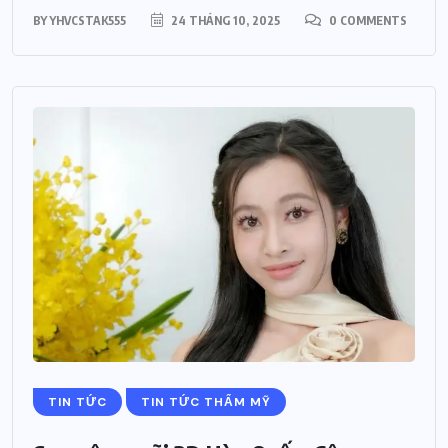
BY
YHVCSTAK555
24 THÁNG 10, 2025
0 COMMENTS
TIN TỨC
TIN TỨC THẨM MỸ